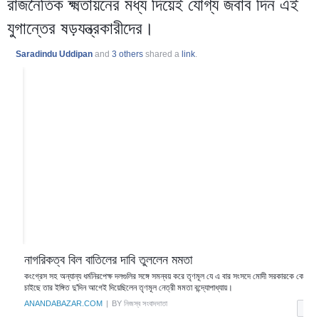
রাজনৈতিক ক্ষ্মতায়নের মধ্য দিয়েই যোগ্য জবাব দিন এই
যুগান্তের ষড়যন্ত্রকারীদের।
Saradindu Uddipan
and
3 others
shared a
link
.
নাগরিকত্ব বিল বাতিলের দাবি তুললেন মমতা
কংগ্রেস সহ অন্যান্য ধর্মনিরপেক্ষ দলগুলির সঙ্গে সমন্বয় করে তৃণমূল যে এ বার সংসদে মোদী সরকারকে কোণঠা
চাইছে তার ইঙ্গিত দু'দিন আগেই দিয়েছিলেন তৃণমূল নেত্রী মমতা বন্দ্যোপাধ্যায়।
ANANDABAZAR.COM
|
BY নিজস্ব সংবাদদাতা